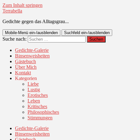
Zum Inhalt springen
Terrabella
Gedichte gegen das Alltagsgrau...
Mobile-Menü ein-/ausblenden
Suchfeld ein-/ausblenden
Suche nach:
Gedichte-Galerie
Binsenweisheiten
Gästebuch
Über Mich
Kontakt
Kategorien
Liebe
Lustig
Erotisches
Leben
Kritisches
Philosophisches
Stimmungen
Gedichte-Galerie
Binsenweisheiten
Gästebuch