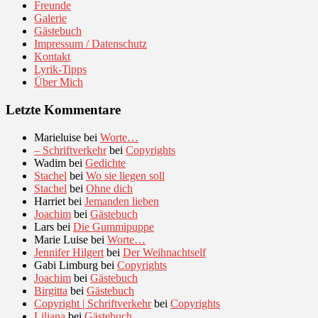
Freunde
Galerie
Gästebuch
Impressum / Datenschutz
Kontakt
Lyrik-Tipps
Über Mich
Letzte Kommentare
Marieluise
bei
Worte…
– Schriftverkehr
bei
Copyrights
Wadim
bei
Gedichte
Stachel
bei
Wo sie liegen soll
Stachel
bei
Ohne dich
Harriet
bei
Jemanden lieben
Joachim
bei
Gästebuch
Lars
bei
Die Gummipuppe
Marie Luise
bei
Worte…
Jennifer Hilgert
bei
Der Weihnachtself
Gabi Limburg
bei
Copyrights
Joachim
bei
Gästebuch
Birgitta
bei
Gästebuch
Copyright | Schriftverkehr
bei
Copyrights
Liliana
bei
Gästebuch