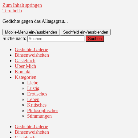
Zum Inhalt springen
Terrabella
Gedichte gegen das Alltagsgrau...
Mobile-Menü ein-/ausblenden
Suchfeld ein-/ausblenden
Suche nach:
Gedichte-Galerie
Binsenweisheiten
Gästebuch
Über Mich
Kontakt
Kategorien
Liebe
Lustig
Erotisches
Leben
Kritisches
Philosophisches
Stimmungen
Gedichte-Galerie
Binsenweisheiten
Gästebuch