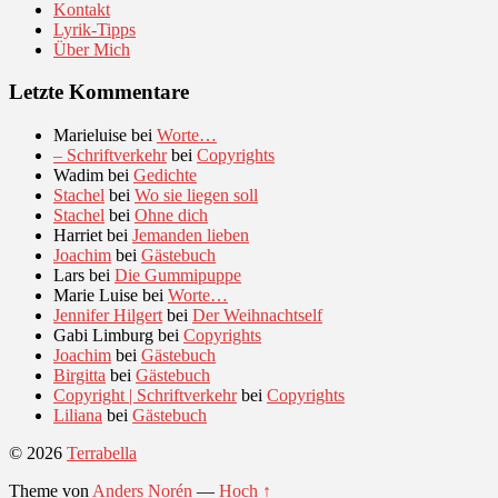
Kontakt
Lyrik-Tipps
Über Mich
Letzte Kommentare
Marieluise
bei
Worte…
– Schriftverkehr
bei
Copyrights
Wadim
bei
Gedichte
Stachel
bei
Wo sie liegen soll
Stachel
bei
Ohne dich
Harriet
bei
Jemanden lieben
Joachim
bei
Gästebuch
Lars
bei
Die Gummipuppe
Marie Luise
bei
Worte…
Jennifer Hilgert
bei
Der Weihnachtself
Gabi Limburg
bei
Copyrights
Joachim
bei
Gästebuch
Birgitta
bei
Gästebuch
Copyright | Schriftverkehr
bei
Copyrights
Liliana
bei
Gästebuch
© 2026
Terrabella
Theme von
Anders Norén
—
Hoch ↑