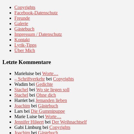
Copyrights
Facebook-Datenschutz
Freunde
Galerie
Gästebuch
Impressum / Datenschutz
Kontakt
Lyrik-Tipps
Über Mich
Letzte Kommentare
Marieluise
bei
Worte…
– Schriftverkehr
bei
Copyrights
Wadim
bei
Gedichte
Stachel
bei
Wo sie liegen soll
Stachel
bei
Ohne dich
Harriet
bei
Jemanden lieben
Joachim
bei
Gästebuch
Lars
bei
Die Gummipuppe
Marie Luise
bei
Worte…
Jennifer Hilgert
bei
Der Weihnachtself
Gabi Limburg
bei
Copyrights
Joachim
bei
Gästebuch