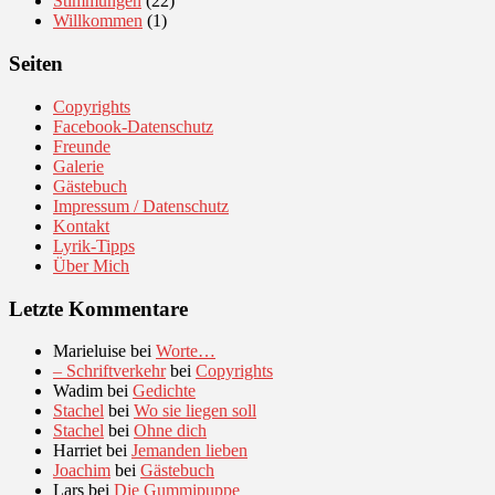
Stimmungen
(22)
Willkommen
(1)
Seiten
Copyrights
Facebook-Datenschutz
Freunde
Galerie
Gästebuch
Impressum / Datenschutz
Kontakt
Lyrik-Tipps
Über Mich
Letzte Kommentare
Marieluise
bei
Worte…
– Schriftverkehr
bei
Copyrights
Wadim
bei
Gedichte
Stachel
bei
Wo sie liegen soll
Stachel
bei
Ohne dich
Harriet
bei
Jemanden lieben
Joachim
bei
Gästebuch
Lars
bei
Die Gummipuppe