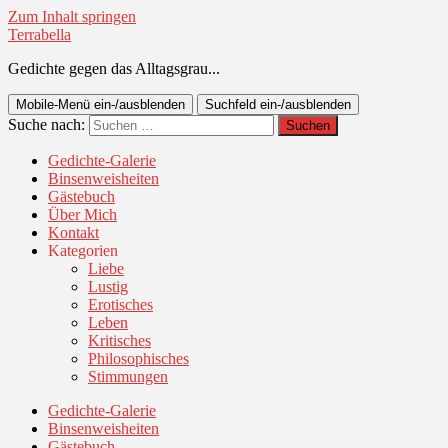
Zum Inhalt springen
Terrabella
Gedichte gegen das Alltagsgrau...
Mobile-Menü ein-/ausblenden
Suchfeld ein-/ausblenden
Suche nach:
Gedichte-Galerie
Binsenweisheiten
Gästebuch
Über Mich
Kontakt
Kategorien
Liebe
Lustig
Erotisches
Leben
Kritisches
Philosophisches
Stimmungen
Gedichte-Galerie
Binsenweisheiten
Gästebuch