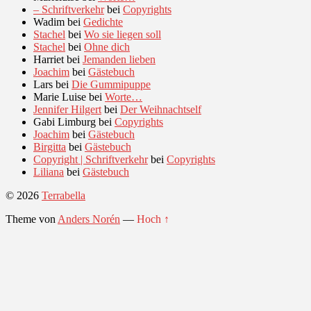
– Schriftverkehr
bei
Copyrights
Wadim
bei
Gedichte
Stachel
bei
Wo sie liegen soll
Stachel
bei
Ohne dich
Harriet
bei
Jemanden lieben
Joachim
bei
Gästebuch
Lars
bei
Die Gummipuppe
Marie Luise
bei
Worte…
Jennifer Hilgert
bei
Der Weihnachtself
Gabi Limburg
bei
Copyrights
Joachim
bei
Gästebuch
Birgitta
bei
Gästebuch
Copyright | Schriftverkehr
bei
Copyrights
Liliana
bei
Gästebuch
© 2026
Terrabella
Theme von
Anders Norén
—
Hoch ↑