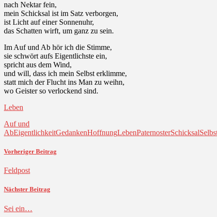
nach Nektar fein,
mein Schicksal ist im Satz verborgen,
ist Licht auf einer Sonnenuhr,
das Schatten wirft, um ganz zu sein.
Im Auf und Ab hör ich die Stimme,
sie schwört aufs Eigentlichste ein,
spricht aus dem Wind,
und will, dass ich mein Selbst erklimme,
statt mich der Flucht ins Man zu weihn,
wo Geister so verlockend sind.
Leben
Auf und
Ab
Eigentlichkeit
Gedanken
Hoffnung
Leben
Paternoster
Schicksal
Selbs
Vorheriger Beitrag
Feldpost
Nächster Beitrag
Sei ein…