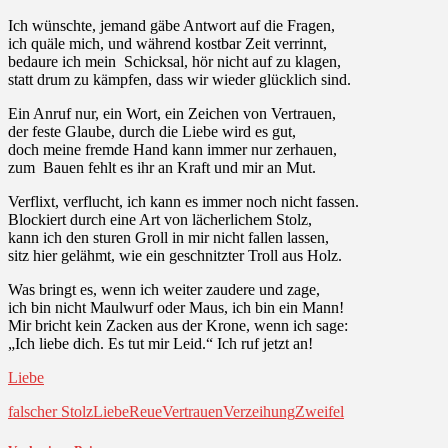
Ich wünschte, jemand gäbe Antwort auf die Fragen,
ich quäle mich, und während kostbar Zeit verrinnt,
bedaure ich mein Schicksal, hör nicht auf zu klagen,
statt drum zu kämpfen, dass wir wieder glücklich sind.
Ein Anruf nur, ein Wort, ein Zeichen von Vertrauen,
der feste Glaube, durch die Liebe wird es gut,
doch meine fremde Hand kann immer nur zerhauen,
zum Bauen fehlt es ihr an Kraft und mir an Mut.
Verflixt, verflucht, ich kann es immer noch nicht fassen.
Blockiert durch eine Art von lächerlichem Stolz,
kann ich den sturen Groll in mir nicht fallen lassen,
sitz hier gelähmt, wie ein geschnitzter Troll aus Holz.
Was bringt es, wenn ich weiter zaudere und zage,
ich bin nicht Maulwurf oder Maus, ich bin ein Mann!
Mir bricht kein Zacken aus der Krone, wenn ich sage:
„Ich liebe dich. Es tut mir Leid.“ Ich ruf jetzt an!
Liebe
falscher Stolz
Liebe
Reue
Vertrauen
Verzeihung
Zweifel