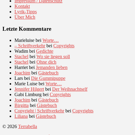
Impressum / Datenschutz
Kontakt
Lyrik-Tipps
Über Mich
Letzte Kommentare
Marieluise
bei
Worte…
– Schriftverkehr
bei
Copyrights
Wadim
bei
Gedichte
Stachel
bei
Wo sie liegen soll
Stachel
bei
Ohne dich
Harriet
bei
Jemanden lieben
Joachim
bei
Gästebuch
Lars
bei
Die Gummipuppe
Marie Luise
bei
Worte…
Jennifer Hilgert
bei
Der Weihnachtself
Gabi Limburg
bei
Copyrights
Joachim
bei
Gästebuch
Birgitta
bei
Gästebuch
Copyright | Schriftverkehr
bei
Copyrights
Liliana
bei
Gästebuch
© 2026
Terrabella