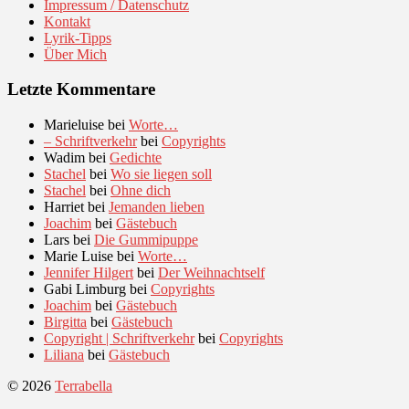
Impressum / Datenschutz
Kontakt
Lyrik-Tipps
Über Mich
Letzte Kommentare
Marieluise
bei
Worte…
– Schriftverkehr
bei
Copyrights
Wadim
bei
Gedichte
Stachel
bei
Wo sie liegen soll
Stachel
bei
Ohne dich
Harriet
bei
Jemanden lieben
Joachim
bei
Gästebuch
Lars
bei
Die Gummipuppe
Marie Luise
bei
Worte…
Jennifer Hilgert
bei
Der Weihnachtself
Gabi Limburg
bei
Copyrights
Joachim
bei
Gästebuch
Birgitta
bei
Gästebuch
Copyright | Schriftverkehr
bei
Copyrights
Liliana
bei
Gästebuch
© 2026
Terrabella