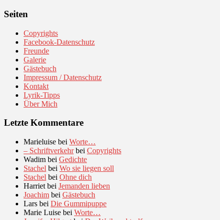
Seiten
Copyrights
Facebook-Datenschutz
Freunde
Galerie
Gästebuch
Impressum / Datenschutz
Kontakt
Lyrik-Tipps
Über Mich
Letzte Kommentare
Marieluise
bei
Worte…
– Schriftverkehr
bei
Copyrights
Wadim
bei
Gedichte
Stachel
bei
Wo sie liegen soll
Stachel
bei
Ohne dich
Harriet
bei
Jemanden lieben
Joachim
bei
Gästebuch
Lars
bei
Die Gummipuppe
Marie Luise
bei
Worte…