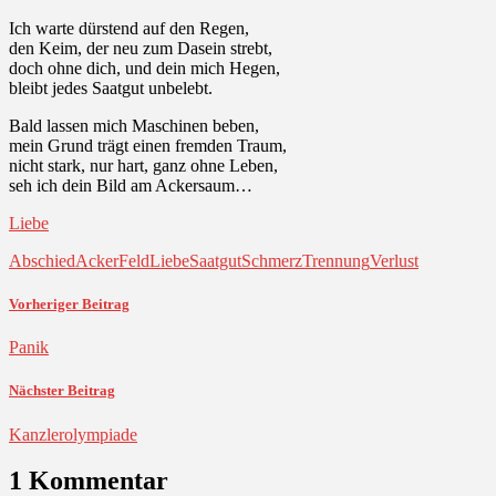
Ich warte dürstend auf den Regen,
den Keim, der neu zum Dasein strebt,
doch ohne dich, und dein mich Hegen,
bleibt jedes Saatgut unbelebt.
Bald lassen mich Maschinen beben,
mein Grund trägt einen fremden Traum,
nicht stark, nur hart, ganz ohne Leben,
seh ich dein Bild am Ackersaum…
Liebe
Abschied
Acker
Feld
Liebe
Saatgut
Schmerz
Trennung
Verlust
Vorheriger Beitrag
Panik
Nächster Beitrag
Kanzlerolympiade
1 Kommentar