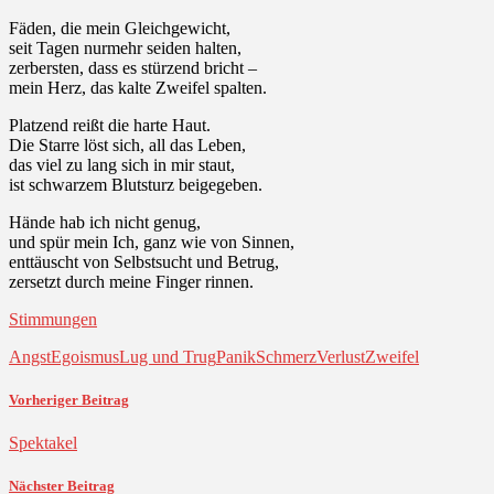
Fäden, die mein Gleichgewicht,
seit Tagen nurmehr seiden halten,
zerbersten, dass es stürzend bricht –
mein Herz, das kalte Zweifel spalten.
Platzend reißt die harte Haut.
Die Starre löst sich, all das Leben,
das viel zu lang sich in mir staut,
ist schwarzem Blutsturz beigegeben.
Hände hab ich nicht genug,
und spür mein Ich, ganz wie von Sinnen,
enttäuscht von Selbstsucht und Betrug,
zersetzt durch meine Finger rinnen.
Stimmungen
Angst
Egoismus
Lug und Trug
Panik
Schmerz
Verlust
Zweifel
Vorheriger Beitrag
Spektakel
Nächster Beitrag