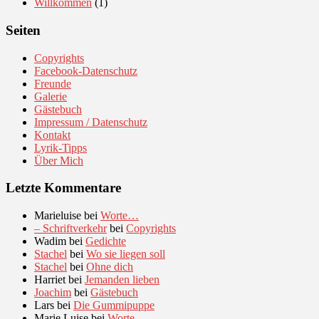
Willkommen
(1)
Seiten
Copyrights
Facebook-Datenschutz
Freunde
Galerie
Gästebuch
Impressum / Datenschutz
Kontakt
Lyrik-Tipps
Über Mich
Letzte Kommentare
Marieluise
bei
Worte…
– Schriftverkehr
bei
Copyrights
Wadim
bei
Gedichte
Stachel
bei
Wo sie liegen soll
Stachel
bei
Ohne dich
Harriet
bei
Jemanden lieben
Joachim
bei
Gästebuch
Lars
bei
Die Gummipuppe
Marie Luise
bei
Worte…