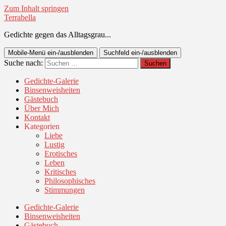
Zum Inhalt springen
Terrabella
Gedichte gegen das Alltagsgrau...
Mobile-Menü ein-/ausblenden
Suchfeld ein-/ausblenden
Suche nach:
Gedichte-Galerie
Binsenweisheiten
Gästebuch
Über Mich
Kontakt
Kategorien
Liebe
Lustig
Erotisches
Leben
Kritisches
Philosophisches
Stimmungen
Gedichte-Galerie
Binsenweisheiten
Gästebuch