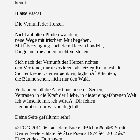
kennt.
Blaise Pascal
Die Vernunft der Herzen
Nicht auf alten Pfaden wandeln,
neue Wege mit frischem Mut begehen.
Mit Überzeugung nach dem Herzen handeln,
Dinge tun, die andere nicht verstehen.
Sich nach der Vernunft des Herzen richten,
den Verstand, nur reservieren, als letzten Rettungshalt.
Sich entziehen, der eingeübten, täglichÂ´ Pflichten,
die Bäume sehen, nicht nur den Wald.
Verbannen, all die Angst aus unseren Seelen,
Vertrauen in die Kraft der Liebe, in dieser eingefahrenen Welt.
Ich wünschte mir, ich würdÂ´ Dir fehlen,
– erlaubt sei nur was auch gefällt.
Deine Seite gefällt mir sehr!
© FGG 2012 â€“ aus dem Buch: â€žIch möchtâ€™ mit
Deiner Seele schlafenâ€¦â€œ Poems 1974 â€“ 2012 â€“
Eigenverlag, Dormagen