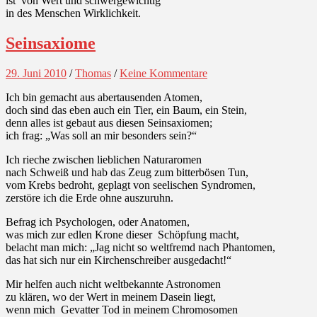
ist von Wert und schwergewichtig
in des Menschen Wirklichkeit.
Seinsaxiome
29. Juni 2010
/
Thomas
/
Keine Kommentare
Ich bin gemacht aus abertausenden Atomen,
doch sind das eben auch ein Tier, ein Baum, ein Stein,
denn alles ist gebaut aus diesen Seinsaxiomen;
ich frag: „Was soll an mir besonders sein?“
Ich rieche zwischen lieblichen Naturaromen
nach Schweiß und hab das Zeug zum bitterbösen Tun,
vom Krebs bedroht, geplagt von seelischen Syndromen,
zerstöre ich die Erde ohne auszuruhn.
Befrag ich Psychologen, oder Anatomen,
was mich zur edlen Krone dieser Schöpfung macht,
belacht man mich: „Jag nicht so weltfremd nach Phantomen,
das hat sich nur ein Kirchenschreiber ausgedacht!“
Mir helfen auch nicht weltbekannte Astronomen
zu klären, wo der Wert in meinem Dasein liegt,
wenn mich Gevatter Tod in meinem Chromosomen