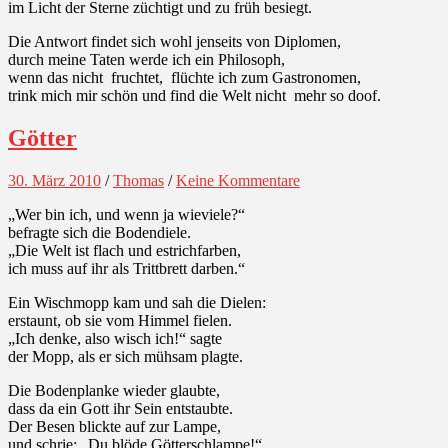
im Licht der Sterne züchtigt und zu früh besiegt.
Die Antwort findet sich wohl jenseits von Diplomen,
durch meine Taten werde ich ein Philosoph,
wenn das nicht fruchtet, flüchte ich zum Gastronomen,
trink mich mir schön und find die Welt nicht mehr so doof.
Götter
30. März 2010
/
Thomas
/
Keine Kommentare
„Wer bin ich, und wenn ja wieviele?“
befragte sich die Bodendiele.
„Die Welt ist flach und estrichfarben,
ich muss auf ihr als Trittbrett darben.“
Ein Wischmopp kam und sah die Dielen:
erstaunt, ob sie vom Himmel fielen.
„Ich denke, also wisch ich!“ sagte
der Mopp, als er sich mühsam plagte.
Die Bodenplanke wieder glaubte,
dass da ein Gott ihr Sein entstaubte.
Der Besen blickte auf zur Lampe,
und schrie: „Du blöde Götterschlampe!“