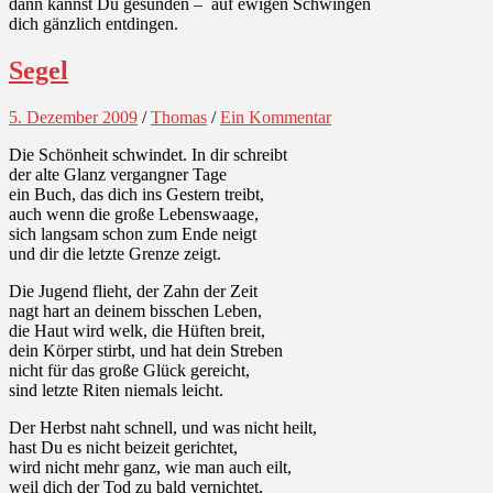
dann kannst Du gesunden – auf ewigen Schwingen
dich gänzlich entdingen.
Segel
5. Dezember 2009
/
Thomas
/
Ein Kommentar
Die Schönheit schwindet. In dir schreibt
der alte Glanz vergangner Tage
ein Buch, das dich ins Gestern treibt,
auch wenn die große Lebenswaage,
sich langsam schon zum Ende neigt
und dir die letzte Grenze zeigt.
Die Jugend flieht, der Zahn der Zeit
nagt hart an deinem bisschen Leben,
die Haut wird welk, die Hüften breit,
dein Körper stirbt, und hat dein Streben
nicht für das große Glück gereicht,
sind letzte Riten niemals leicht.
Der Herbst naht schnell, und was nicht heilt,
hast Du es nicht beizeit gerichtet,
wird nicht mehr ganz, wie man auch eilt,
weil dich der Tod zu bald vernichtet,