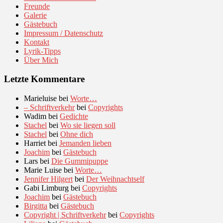
Freunde
Galerie
Gästebuch
Impressum / Datenschutz
Kontakt
Lyrik-Tipps
Über Mich
Letzte Kommentare
Marieluise
bei
Worte…
– Schriftverkehr
bei
Copyrights
Wadim
bei
Gedichte
Stachel
bei
Wo sie liegen soll
Stachel
bei
Ohne dich
Harriet
bei
Jemanden lieben
Joachim
bei
Gästebuch
Lars
bei
Die Gummipuppe
Marie Luise
bei
Worte…
Jennifer Hilgert
bei
Der Weihnachtself
Gabi Limburg
bei
Copyrights
Joachim
bei
Gästebuch
Birgitta
bei
Gästebuch
Copyright | Schriftverkehr
bei
Copyrights