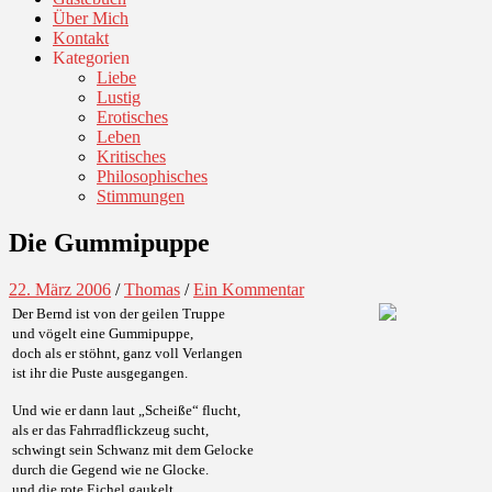
Über Mich
Kontakt
Kategorien
Liebe
Lustig
Erotisches
Leben
Kritisches
Philosophisches
Stimmungen
Die Gummipuppe
22. März 2006
/
Thomas
/
Ein Kommentar
Der Bernd ist von der geilen Truppe
und vögelt eine Gummipuppe,
doch als er stöhnt, ganz voll Verlangen
ist ihr die Puste ausgegangen.
Und wie er dann laut „Scheiße“ flucht,
als er das Fahrradflickzeug sucht,
schwingt sein Schwanz mit dem Gelocke
durch die Gegend wie ne Glocke.
und die rote Eichel gaukelt,