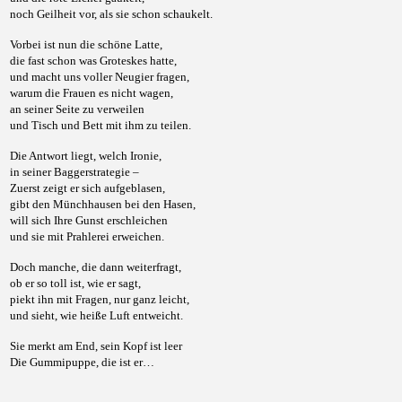
noch Geilheit vor, als sie schon schaukelt.
Vorbei ist nun die schöne Latte,
die fast schon was Groteskes hatte,
und macht uns voller Neugier fragen,
warum die Frauen es nicht wagen,
an seiner Seite zu verweilen
und Tisch und Bett mit ihm zu teilen.
Die Antwort liegt, welch Ironie,
in seiner Baggerstrategie –
Zuerst zeigt er sich aufgeblasen,
gibt den Münchhausen bei den Hasen,
will sich Ihre Gunst erschleichen
und sie mit Prahlerei erweichen.
Doch manche, die dann weiterfragt,
ob er so toll ist, wie er sagt,
piekt ihn mit Fragen, nur ganz leicht,
und sieht, wie heiße Luft entweicht.
Sie merkt am End, sein Kopf ist leer
Die Gummipuppe, die ist er…