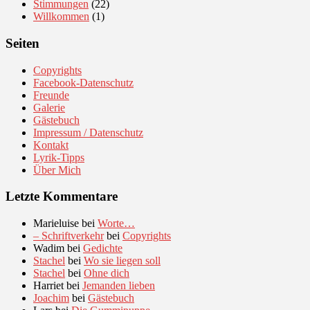
Stimmungen
(22)
Willkommen
(1)
Seiten
Copyrights
Facebook-Datenschutz
Freunde
Galerie
Gästebuch
Impressum / Datenschutz
Kontakt
Lyrik-Tipps
Über Mich
Letzte Kommentare
Marieluise
bei
Worte…
– Schriftverkehr
bei
Copyrights
Wadim
bei
Gedichte
Stachel
bei
Wo sie liegen soll
Stachel
bei
Ohne dich
Harriet
bei
Jemanden lieben
Joachim
bei
Gästebuch