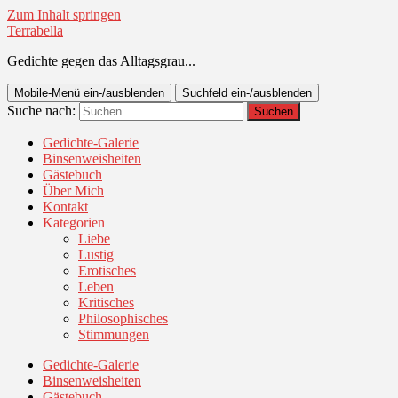
Zum Inhalt springen
Terrabella
Gedichte gegen das Alltagsgrau...
Mobile-Menü ein-/ausblenden
Suchfeld ein-/ausblenden
Suche nach:
Gedichte-Galerie
Binsenweisheiten
Gästebuch
Über Mich
Kontakt
Kategorien
Liebe
Lustig
Erotisches
Leben
Kritisches
Philosophisches
Stimmungen
Gedichte-Galerie
Binsenweisheiten
Gästebuch