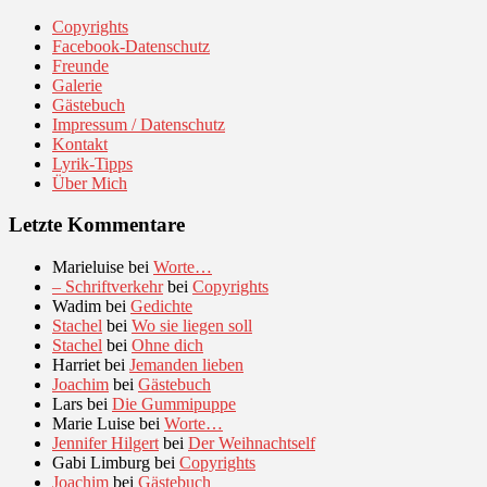
Copyrights
Facebook-Datenschutz
Freunde
Galerie
Gästebuch
Impressum / Datenschutz
Kontakt
Lyrik-Tipps
Über Mich
Letzte Kommentare
Marieluise
bei
Worte…
– Schriftverkehr
bei
Copyrights
Wadim
bei
Gedichte
Stachel
bei
Wo sie liegen soll
Stachel
bei
Ohne dich
Harriet
bei
Jemanden lieben
Joachim
bei
Gästebuch
Lars
bei
Die Gummipuppe
Marie Luise
bei
Worte…
Jennifer Hilgert
bei
Der Weihnachtself
Gabi Limburg
bei
Copyrights
Joachim
bei
Gästebuch