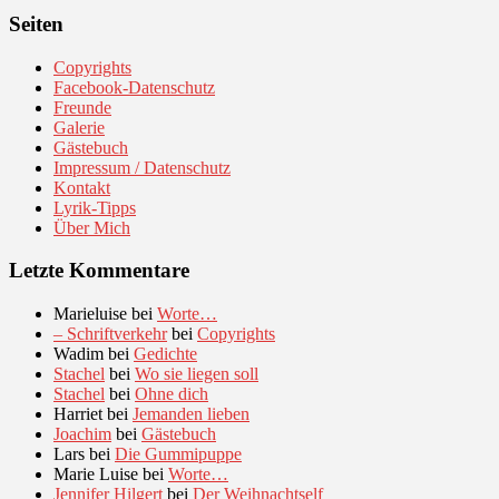
Seiten
Copyrights
Facebook-Datenschutz
Freunde
Galerie
Gästebuch
Impressum / Datenschutz
Kontakt
Lyrik-Tipps
Über Mich
Letzte Kommentare
Marieluise
bei
Worte…
– Schriftverkehr
bei
Copyrights
Wadim
bei
Gedichte
Stachel
bei
Wo sie liegen soll
Stachel
bei
Ohne dich
Harriet
bei
Jemanden lieben
Joachim
bei
Gästebuch
Lars
bei
Die Gummipuppe
Marie Luise
bei
Worte…
Jennifer Hilgert
bei
Der Weihnachtself