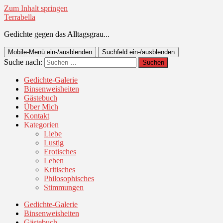
Zum Inhalt springen
Terrabella
Gedichte gegen das Alltagsgrau...
Mobile-Menü ein-/ausblenden
Suchfeld ein-/ausblenden
Suche nach:
Gedichte-Galerie
Binsenweisheiten
Gästebuch
Über Mich
Kontakt
Kategorien
Liebe
Lustig
Erotisches
Leben
Kritisches
Philosophisches
Stimmungen
Gedichte-Galerie
Binsenweisheiten
Gästebuch