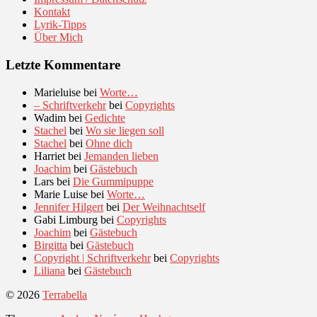
Kontakt
Lyrik-Tipps
Über Mich
Letzte Kommentare
Marieluise
bei
Worte…
– Schriftverkehr
bei
Copyrights
Wadim
bei
Gedichte
Stachel
bei
Wo sie liegen soll
Stachel
bei
Ohne dich
Harriet
bei
Jemanden lieben
Joachim
bei
Gästebuch
Lars
bei
Die Gummipuppe
Marie Luise
bei
Worte…
Jennifer Hilgert
bei
Der Weihnachtself
Gabi Limburg
bei
Copyrights
Joachim
bei
Gästebuch
Birgitta
bei
Gästebuch
Copyright | Schriftverkehr
bei
Copyrights
Liliana
bei
Gästebuch
© 2026
Terrabella