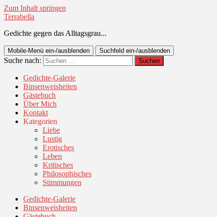
Zum Inhalt springen
Terrabella
Gedichte gegen das Alltagsgrau...
Mobile-Menü ein-/ausblenden
Suchfeld ein-/ausblenden
Suche nach:
Gedichte-Galerie
Binsenweisheiten
Gästebuch
Über Mich
Kontakt
Kategorien
Liebe
Lustig
Erotisches
Leben
Kritisches
Philosophisches
Stimmungen
Gedichte-Galerie
Binsenweisheiten
Gästebuch