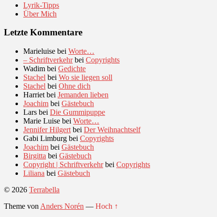
Lyrik-Tipps
Über Mich
Letzte Kommentare
Marieluise
bei
Worte…
– Schriftverkehr
bei
Copyrights
Wadim
bei
Gedichte
Stachel
bei
Wo sie liegen soll
Stachel
bei
Ohne dich
Harriet
bei
Jemanden lieben
Joachim
bei
Gästebuch
Lars
bei
Die Gummipuppe
Marie Luise
bei
Worte…
Jennifer Hilgert
bei
Der Weihnachtself
Gabi Limburg
bei
Copyrights
Joachim
bei
Gästebuch
Birgitta
bei
Gästebuch
Copyright | Schriftverkehr
bei
Copyrights
Liliana
bei
Gästebuch
© 2026
Terrabella
Theme von
Anders Norén
—
Hoch ↑