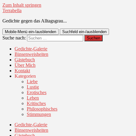
Zum Inhalt springen
Terrabella
Gedichte gegen das Alltagsgrau...
Mobile-Menü ein-/ausblenden
Suchfeld ein-/ausblenden
Suche nach:
Gedichte-Galerie
Binsenweisheiten
Gästebuch
Über Mich
Kontakt
Kategorien
Liebe
Lustig
Erotisches
Leben
Kritisches
Philosophisches
Stimmungen
Gedichte-Galerie
Binsenweisheiten
Gästebuch