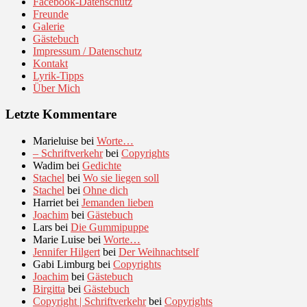
Facebook-Datenschutz
Freunde
Galerie
Gästebuch
Impressum / Datenschutz
Kontakt
Lyrik-Tipps
Über Mich
Letzte Kommentare
Marieluise
bei
Worte…
– Schriftverkehr
bei
Copyrights
Wadim
bei
Gedichte
Stachel
bei
Wo sie liegen soll
Stachel
bei
Ohne dich
Harriet
bei
Jemanden lieben
Joachim
bei
Gästebuch
Lars
bei
Die Gummipuppe
Marie Luise
bei
Worte…
Jennifer Hilgert
bei
Der Weihnachtself
Gabi Limburg
bei
Copyrights
Joachim
bei
Gästebuch
Birgitta
bei
Gästebuch
Copyright | Schriftverkehr
bei
Copyrights