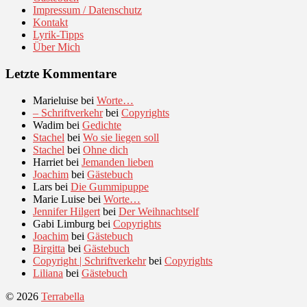
Impressum / Datenschutz
Kontakt
Lyrik-Tipps
Über Mich
Letzte Kommentare
Marieluise
bei
Worte…
– Schriftverkehr
bei
Copyrights
Wadim
bei
Gedichte
Stachel
bei
Wo sie liegen soll
Stachel
bei
Ohne dich
Harriet
bei
Jemanden lieben
Joachim
bei
Gästebuch
Lars
bei
Die Gummipuppe
Marie Luise
bei
Worte…
Jennifer Hilgert
bei
Der Weihnachtself
Gabi Limburg
bei
Copyrights
Joachim
bei
Gästebuch
Birgitta
bei
Gästebuch
Copyright | Schriftverkehr
bei
Copyrights
Liliana
bei
Gästebuch
© 2026
Terrabella