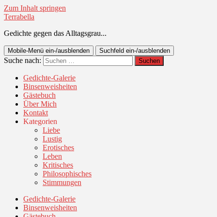
Zum Inhalt springen
Terrabella
Gedichte gegen das Alltagsgrau...
Mobile-Menü ein-/ausblenden
Suchfeld ein-/ausblenden
Suche nach:
Gedichte-Galerie
Binsenweisheiten
Gästebuch
Über Mich
Kontakt
Kategorien
Liebe
Lustig
Erotisches
Leben
Kritisches
Philosophisches
Stimmungen
Gedichte-Galerie
Binsenweisheiten
Gästebuch