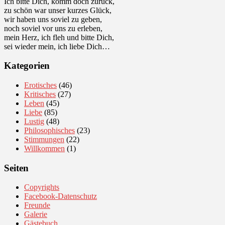
Ich bitte Dich, komm doch zurück,
zu schön war unser kurzes Glück,
wir haben uns soviel zu geben,
noch soviel vor uns zu erleben,
mein Herz, ich fleh und bitte Dich,
sei wieder mein, ich liebe Dich…
Kategorien
Erotisches
(46)
Kritisches
(27)
Leben
(45)
Liebe
(85)
Lustig
(48)
Philosophisches
(23)
Stimmungen
(22)
Willkommen
(1)
Seiten
Copyrights
Facebook-Datenschutz
Freunde
Galerie
Gästebuch